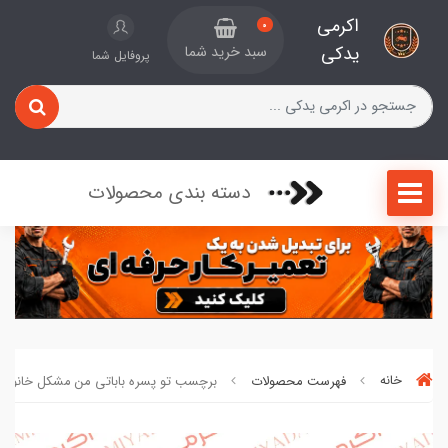
اکرمی
0
یدکی
سبد خرید شما
پروفایل شما
دسته بندی محصولات
خانه
فهرست محصولات
برچسب تو پسره باباتی من مشکل خانواده ک