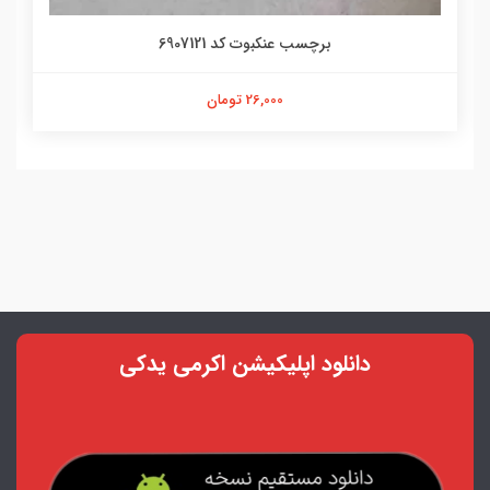
برچسب عنکبوت کد 6907121
26,000 تومان
دانلود اپلیکیشن اکرمی یدکی