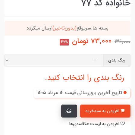
خانواده کد 77
یگردد
خریدتو به
5میلیون
برسون،ارسالت‌رایگانه
73,000
تومان
136,000
47%
رنگ بندی
رنگ بندی را انتخاب کنید.
تاریخ آخرین بروزرسانی قیمت
14 مرداد 1405
افزودن به سبدخرید
افزودن به لیست علاقمندی‌ها