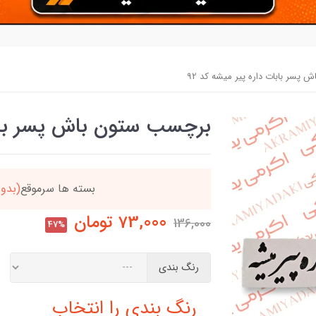
پسر بابات داره پیر میشه کد 92
برچسب ستون باش پسر بابات
دد
خریدتو به
5میلیون
بر
73,000
تومان
136,000
47%
رنگ بندی
رنگ بندی را انتخاب