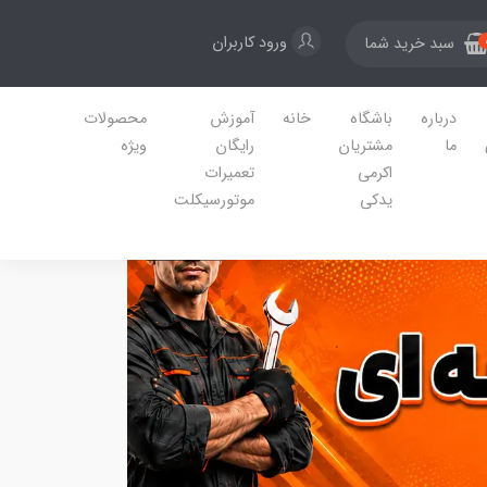
ورود کاربران
سبد خرید شما
درباره
باشگاه
خانه
آموزش
محصولات
ما
مشتریان
رایگان
ویژه
اکرمی
تعمیرات
یدکی
موتورسیکلت