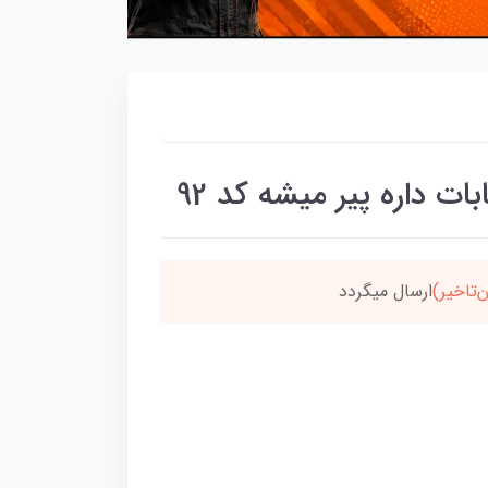
 داره پیر میشه کد 92
سون،ارسالت‌رایگانه