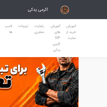
اکرمی یدکی
آموزش
آموزش
رضایت
تزیینات
لامپ
خرید از
های
مشتری
ها
سایت
VIP
اکرمی
یدکی