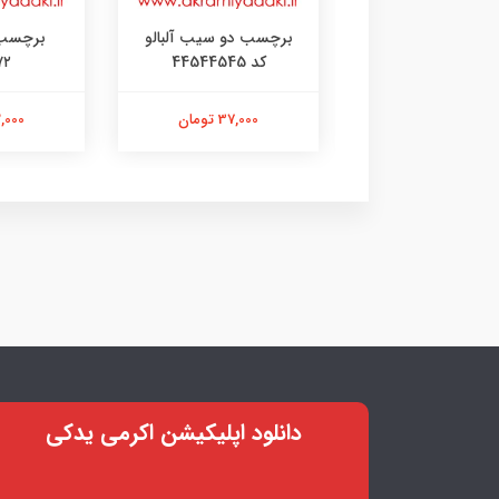
سب تنه موتور کد
برچسب دو سیب آلبالو
برچسب 
888762145
کد 44544545
۷۲
37,000 تومان
37,000 تومان
32,000 ت
دانلود اپلیکیشن اکرمی یدکی