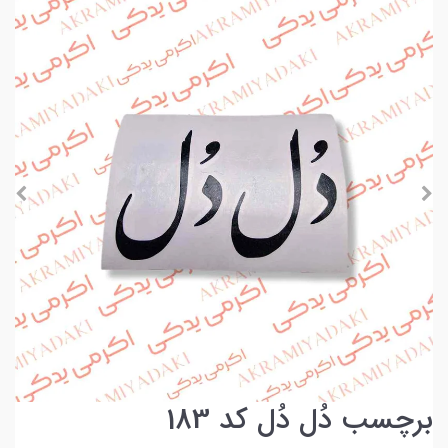
برچسب دُل دُل کد 183