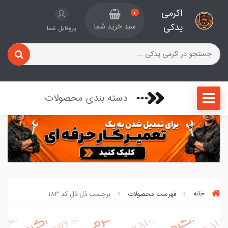
اکرمی
0
یدکی
سبد خرید شما
پروفایل شما
دسته بندی محصولات
خانه
فهرست محصولات
برچسب دُل دُل کد 183