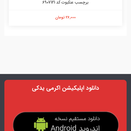
برچسب عنکبوت کد 6907121
26,000 تومان
دانلود اپلیکیشن اکرمی یدکی