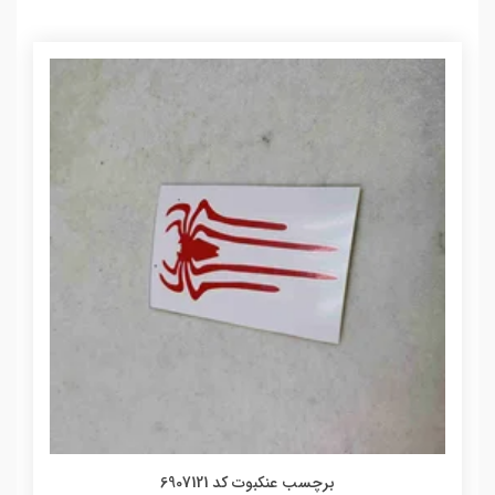
برچسب عنکبوت کد 6907121