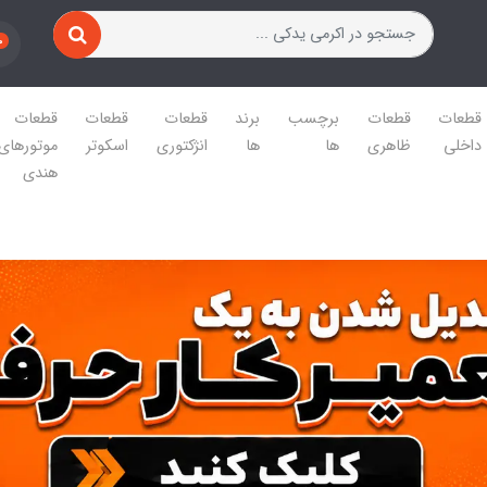
0
قطعات
قطعات
برچسب
برند
قطعات
قطعات
قطعات
داخلی
ظاهری
ها
ها
انژکتوری
اسکوتر
موتورهای
هندی