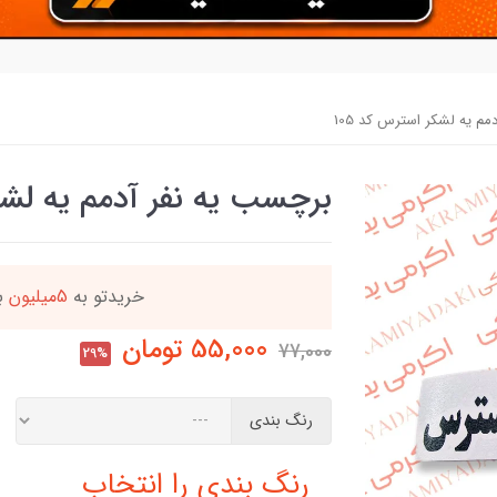
م یه لشکر استرس کد 105
برچسب یه نفر آدمم یه لشکر
ه
این کالا رو میتو
55,000
تومان
77,000
29%
رنگ بندی
رنگ بندی را انتخاب