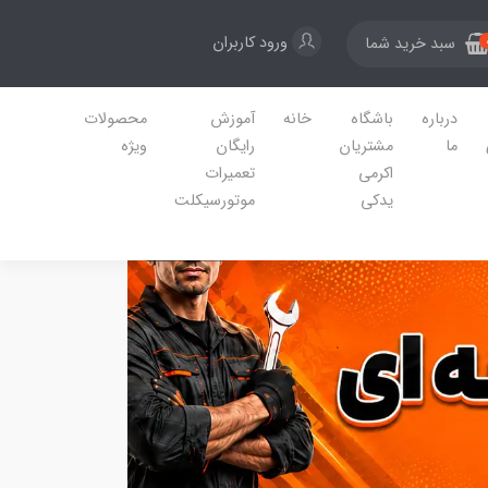
ورود کاربران
سبد خرید شما
درباره
باشگاه
خانه
آموزش
محصولات
ما
مشتریان
رایگان
ویژه
اکرمی
تعمیرات
یدکی
موتورسیکلت