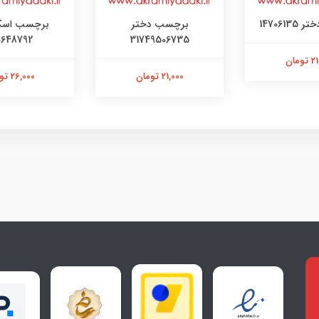
147061
برچسب دختر
برچسب اسک
0648792
31749506735
ومان
21,000 تومان
26,000 تومان