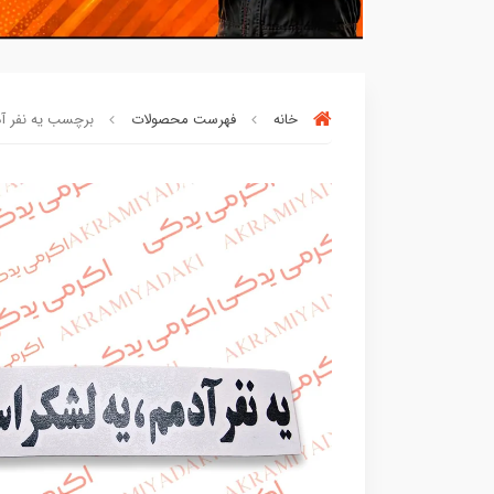
خانه
فهرست محصولات
برچسب یه نفر آدم
خریدتو به
5میلیون
برسون،ارسالت‌رایگان