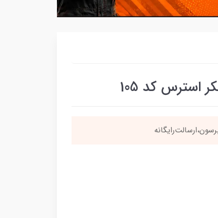
 استرس کد 105
نی
4 قسطه
بخری