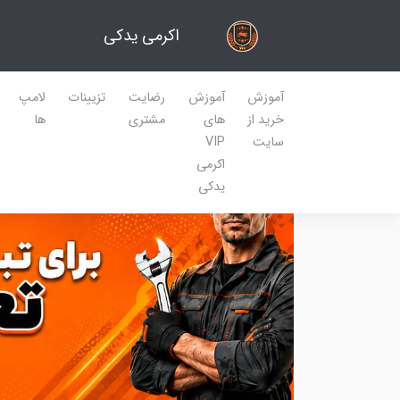
اکرمی یدکی
آموزش
آموزش
رضایت
تزیینات
لامپ
خرید از
های
مشتری
ها
سایت
VIP
اکرمی
یدکی