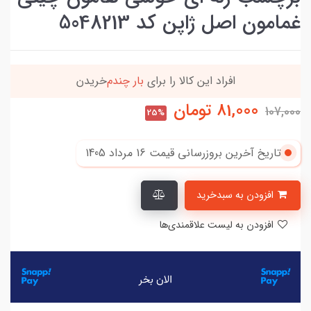
غمامون اصل ژاپن کد 5048213
افراد‌ این کالا را برای
بار چندم‌
خریدن
81,000
تومان
107,000
25%
تاریخ آخرین بروزرسانی قیمت
16 مرداد 1405
افزودن به سبدخرید
افزودن به لیست علاقمندی‌ها