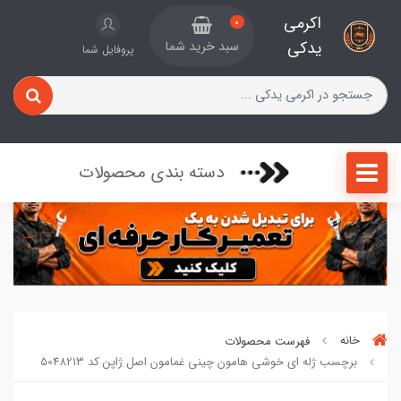
اکرمی
0
یدکی
سبد خرید شما
پروفایل شما
دسته بندی محصولات
خانه
فهرست محصولات
برچسب ژله ای خوشی هامون چینی غمامون اصل ژاپن کد 5048213