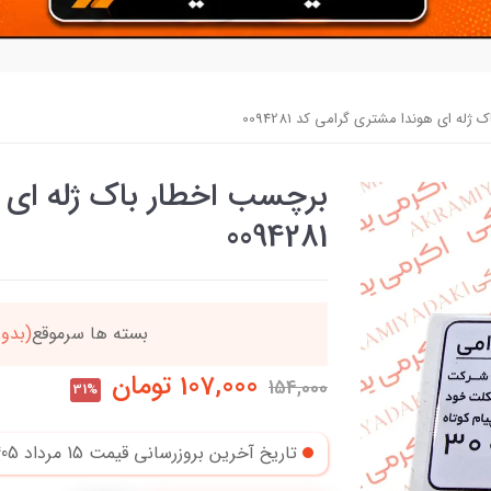
له ای هوندا مشتری گرامی کد 0094281
برچسب اخطار باک ژله ای 
0094281
دد
خریدتو به
5میلیون
بر
107,000
تومان
154,000
31%
تاریخ آخرین بروزرسانی قیمت
15 مرداد 1405