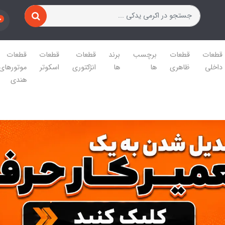
0
قطعات
قطعات
برچسب
برند
قطعات
قطعات
قطعات
داخلی
ظاهری
ها
ها
انژکتوری
اسکوتر
موتورهای
هندی