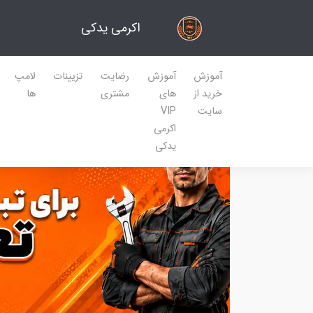
اکرمی یدکی
آموزش
آموزش
رضایت
تزیینات
لامپ
خرید از
های
مشتری
ها
سایت
VIP
اکرمی
یدکی