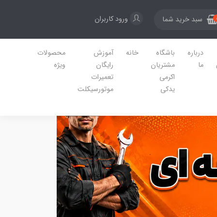
ورود کاربران
سبد خرید شما
درباره
باشگاه
خانه
آموزش
محصولات
ما
مشتریان
رایگان
ویژه
اکرمی
تعمیرات
یدکی
موتورسیکلت