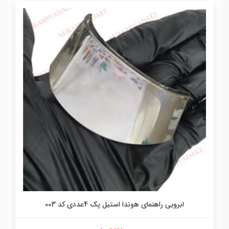
ابرویی راهنمای هوندا استیل پک 4عددی کد 003