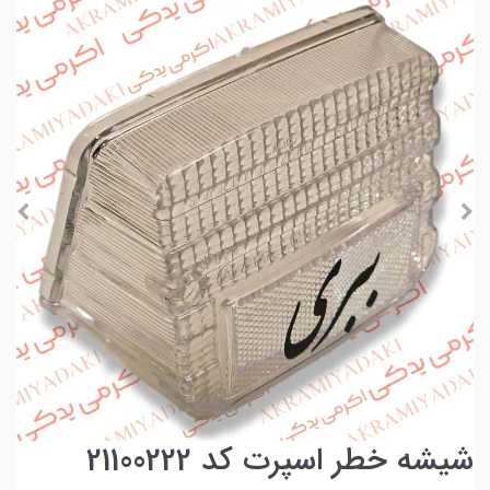
شیشه خطر اسپرت کد 21100222