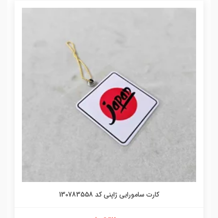
کارت سامورایی ژاپنی کد 130783558