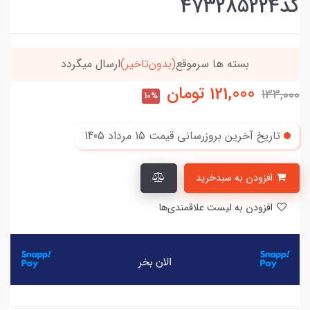
کد473285224
موقع
(بدون‌تاخیر)
ارسال میگردد
خریدتو به
5میلیون
121,000
تومان
133,000
10%
تاریخ آخرین بروزرسانی قیمت
15 مرداد 1405
افزودن به سبدخرید
افزودن به لیست علاقمندی‌ها