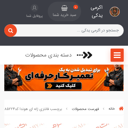
اکرمی
0
یدکی
سبد خرید شما
پروفایل شما
دسته بندی محصولات
خانه
فهرست محصولات
برچسب فانتزی ژله ای هوندا کد473285224