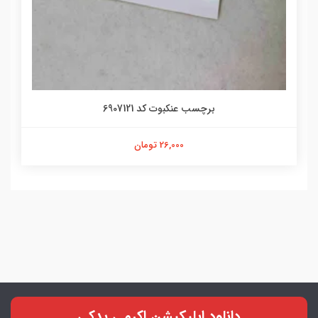
برچسب عنکبوت کد 6907121
26,000 تومان
دانلود اپلیکیشن اکرمی یدکی