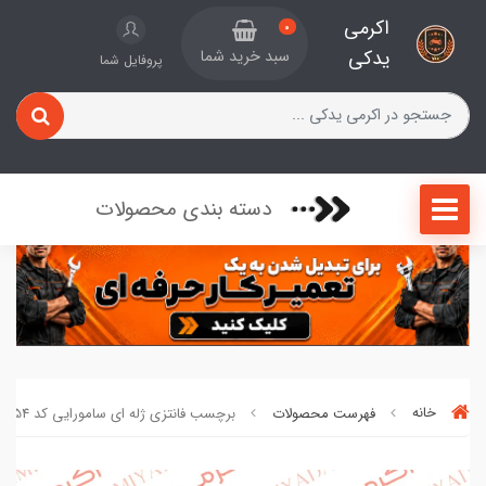
اکرمی
0
یدکی
سبد خرید شما
پروفایل شما
دسته بندی محصولات
خانه
فهرست محصولات
برچسب فانتزی ژله ای سامورایی کد 097388254