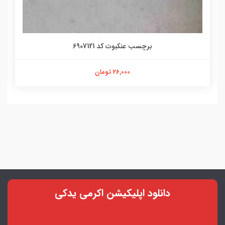
برچسب عنکبوت کد 6907121
26,000 تومان
دانلود اپلیکیشن اکرمی یدکی