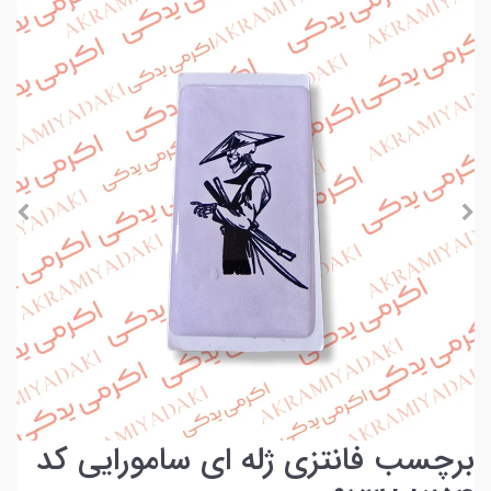
برچسب فانتزی ژله ای سامورایی کد