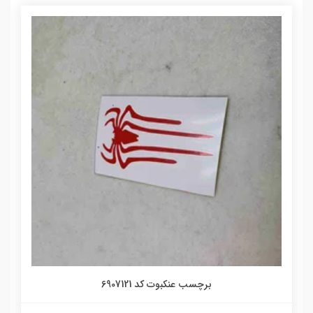
برچسب عنکبوت کد 6907121