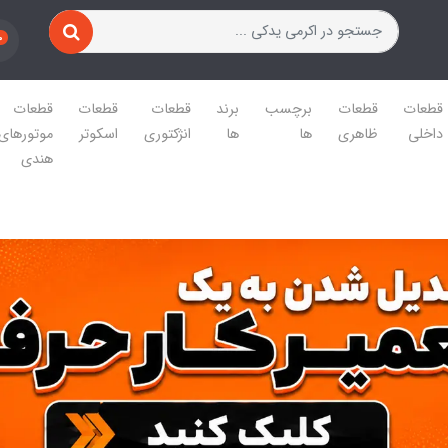
0
قطعات
قطعات
برچسب
برند
قطعات
قطعات
قطعات
داخلی
ظاهری
ها
ها
انژکتوری
اسکوتر
موتورهای
هندی