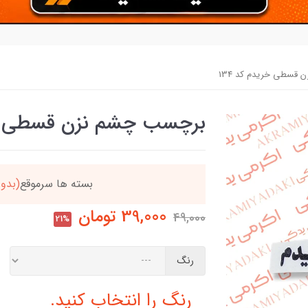
قسطی خریدم کد 134
برچسب چشم نزن قسطی خری
دد
خریدتو به
5میلیون
بر
39,000
تومان
49,000
21%
رنگ
رنگ را انتخاب کنید.