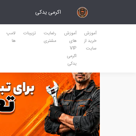
اکرمی یدکی
آموزش
آموزش
رضایت
تزیینات
لامپ
خرید از
های
مشتری
ها
سایت
VIP
اکرمی
یدکی