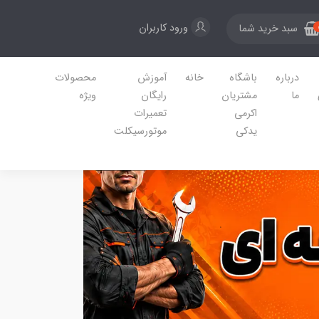
ورود کاربران
سبد خرید شما
درباره
باشگاه
خانه
آموزش
محصولات
ما
مشتریان
رایگان
ویژه
اکرمی
تعمیرات
یدکی
موتورسیکلت