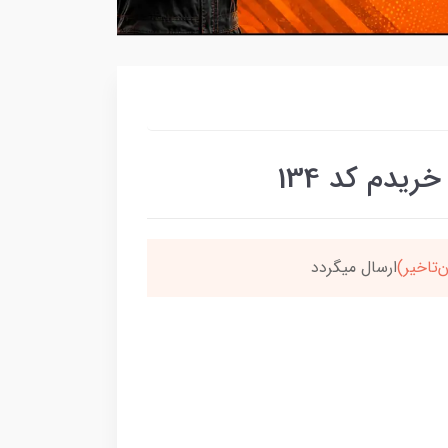
دم کد 134
سون،ارسالت‌رایگانه