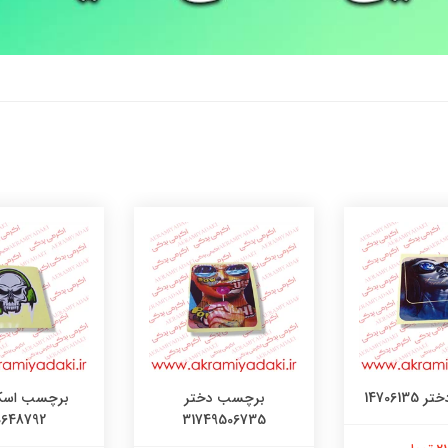
147061
برچسب دختر
برچسب اسک
0648792
31749506735