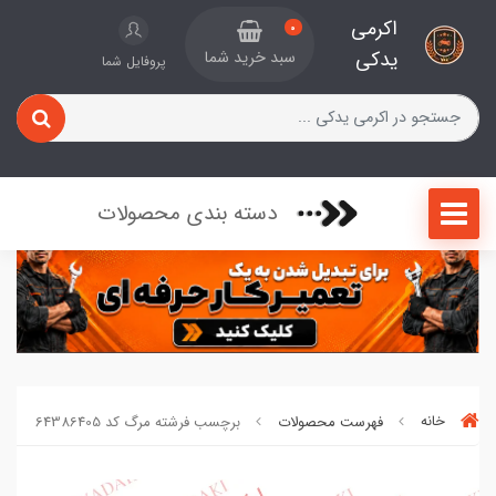
اکرمی
0
یدکی
سبد خرید شما
پروفایل شما
دسته بندی محصولات
خانه
فهرست محصولات
برچسب فرشته مرگ کد 64386405