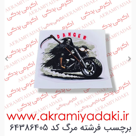
برچسب فرشته مرگ کد 64386405