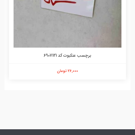
برچسب عنکبوت کد 6907121
26,000 تومان