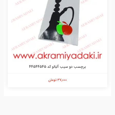
برچسب دو سیب آلبالو کد 44544545
37,000 تومان