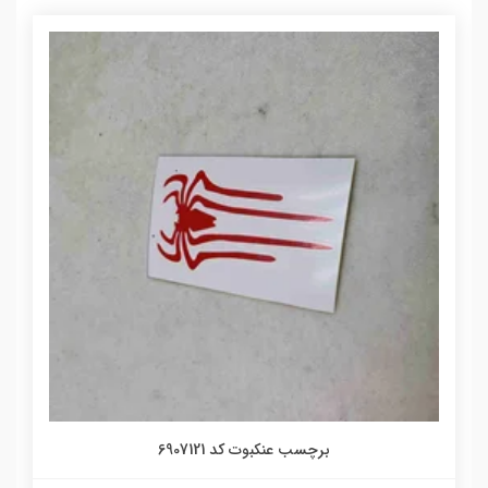
برچسب عنکبوت کد 6907121