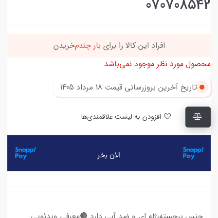
070708542
افراد‌ این کالا را برای
بار چندم‌
خریدن
محصول مورد نظر موجود نمی‌باشد.
تاریخ آخرین بروزرسانی قیمت
18 مرداد 1405
افزودن به لیست علاقمندی‌ها
جنس برجسته،ژله ای و ضد آبی دارد.🔴معرفی ویدئویی