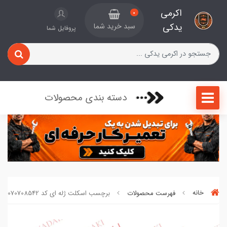
اکرمی
0
یدکی
سبد خرید شما
پروفایل شما
دسته بندی محصولات
خانه
فهرست محصولات
برچسب اسکلت ژله ای کد 070708542