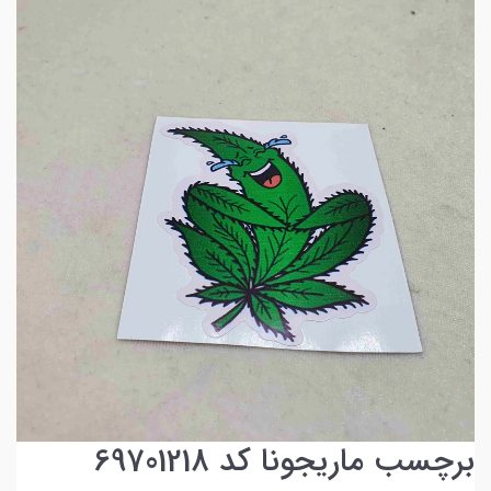
برچسب ماریجونا کد 69701218