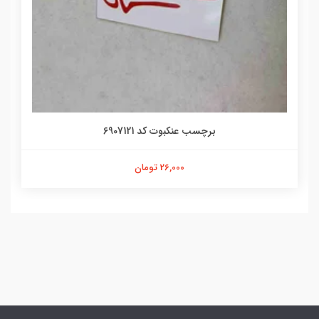
برچسب عنکبوت کد 6907121
26,000 تومان