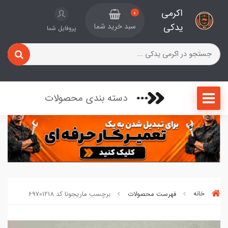
اکرمی
0
یدکی
سبد خرید شما
پروفایل شما
دسته بندی محصولات
خانه
فهرست محصولات
برچسب ماریجونا کد 69701218