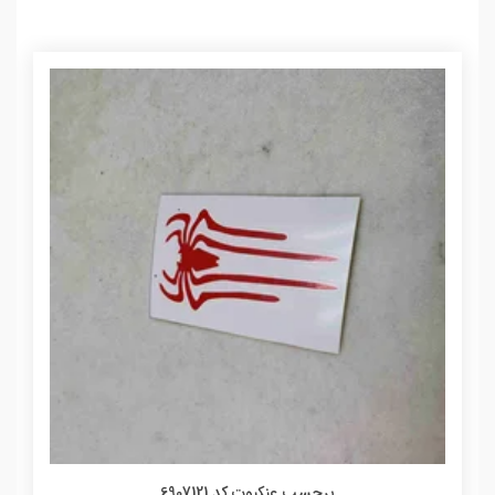
برچسب عنکبوت کد 6907121