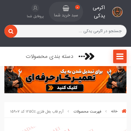
اکرمی
0
یدکی
سبد خرید شما
پروفایل شما
دسته بندی محصولات
خانه
فهرست محصولات
آرم قاب بغل فلزی 125Cc کد 15907