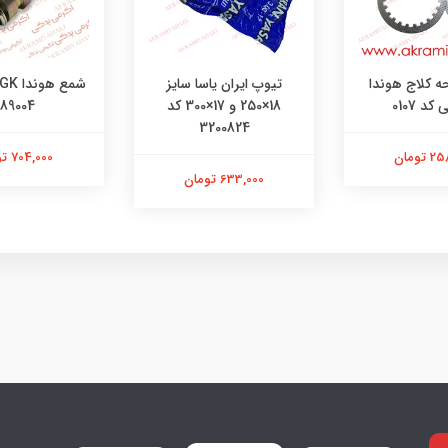
 کلاج هوندا
تیوپ ایران یاسا سایز
د 0107
18×250 و 17×300 کد
89004
3200824
تومان
704,000 تومان
633,000 تومان