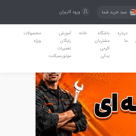
ورود کاربران
سبد خرید شما
درباره
باشگاه
خانه
آموزش
محصولات
ما
مشتریان
رایگان
ویژه
اکرمی
تعمیرات
یدکی
موتورسیکلت