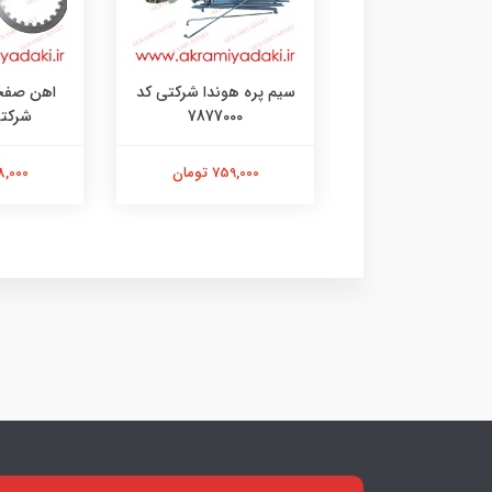
نزین هوندا شرکتی
سیم پره هوندا شرکتی کد
اهن صفحه
کد 109998820
7877000
شرکتی ک
354,000 تومان
759,000 تومان
258,000 