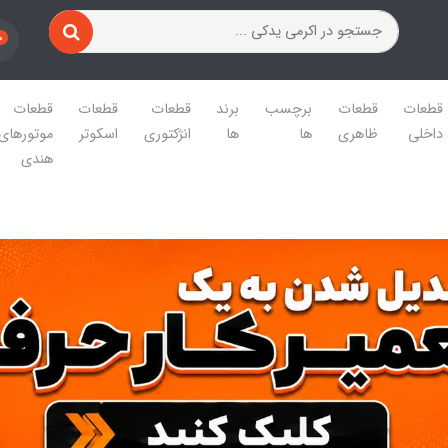
0
قطعات
قطعات
برچسب
برند
قطعات
قطعات
قطعات
داخلی
ظاهری
ها
ها
انژکتوری
اسکوتر
موتورهای
هندی