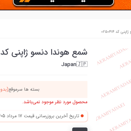
ی کد 0250414
شمع هوندا دنسو ژاپنی کد 0250414
Japan🇯🇵
دد
خریدتو به
5میلیون
بر
محصول مورد نظر موجود نمی‌باشد.
تاریخ آخرین بروزرسانی قیمت
17 مرداد 1405