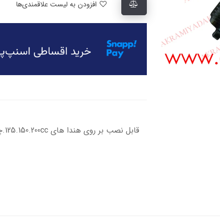
افزودن به لیست علاقمندی‌ها
قابل نصب بر روی هندا های 125.150.200cc.چه انژکتوری و چه کابراتوری