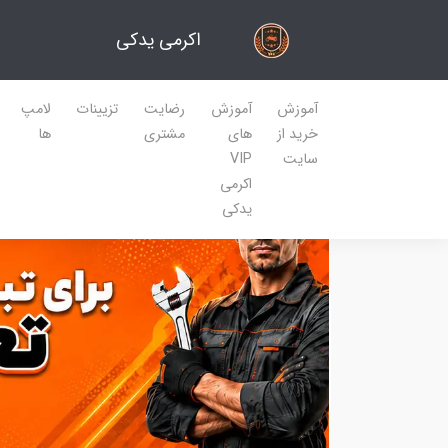
اکرمی یدکی
آموزش
آموزش
رضایت
تزیینات
لامپ
خرید از
های
مشتری
ها
سایت
VIP
اکرمی
یدکی