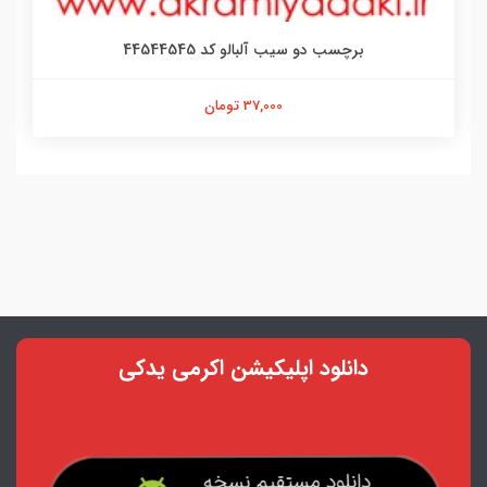
برچسب دو سیب آلبالو کد 44544545
37,000 تومان
دانلود اپلیکیشن اکرمی یدکی