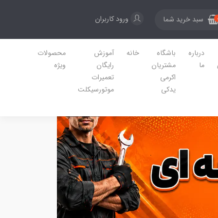
ورود کاربران
سبد خرید شما
درباره
باشگاه
خانه
آموزش
محصولات
ما
مشتریان
رایگان
ویژه
اکرمی
تعمیرات
یدکی
موتورسیکلت