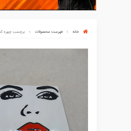
خانه
فهرست محصولات
برچسب چهره کدo17
90٪ خریداران
،از این محصول راضی بودن