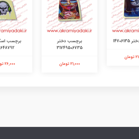
147061
برچسب دختر
برچسب اسک
0648792
31749506735
ومان
21,000 تومان
26,000 تومان