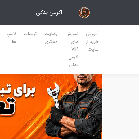
اکرمی یدکی
آموزش
آموزش
رضایت
تزیینات
لامپ
خرید از
های
مشتری
ها
سایت
VIP
اکرمی
یدکی