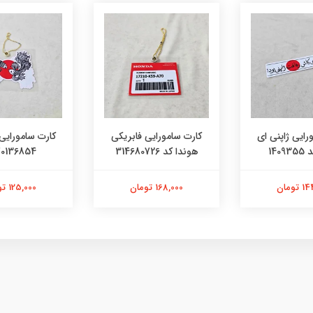
رایی ژاپنی ای
کارت سامورایی فابریکی
کارت سامورایی 
140
هوندا کد 314680726
0136854
تومان
168,000 تومان
125,000 تومان