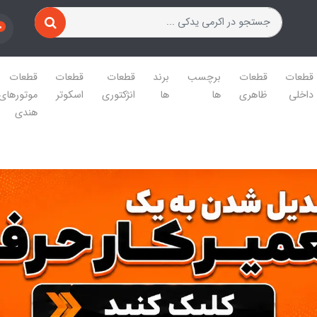
0
قطعات
قطعات
برچسب
برند
قطعات
قطعات
قطعات
داخلی
ظاهری
ها
ها
انژکتوری
اسکوتر
موتورهای
هندی