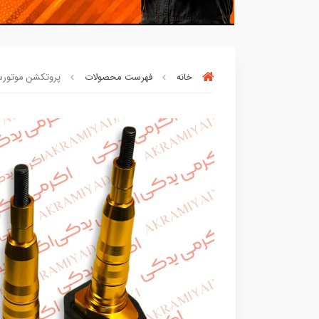
خانه
فهرست محصولات
پروتکشن موتورسیکلت م
90٪ خریداران
،از این محصول راضی بود