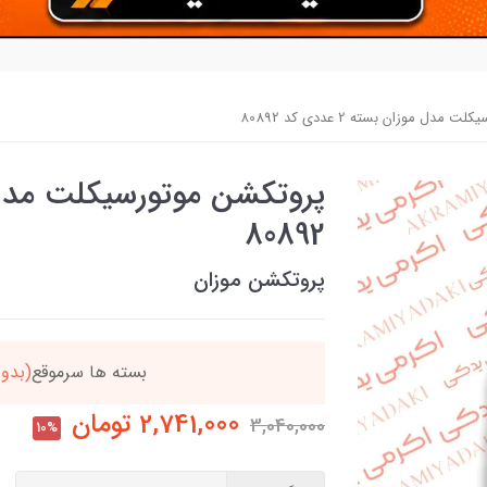
دل موزان بسته 2 عددی کد 80892
80892
پروتکشن موزان
ن
بسته ها سرموقع
(بدون
2,741,000
تومان
3,040,000
10%