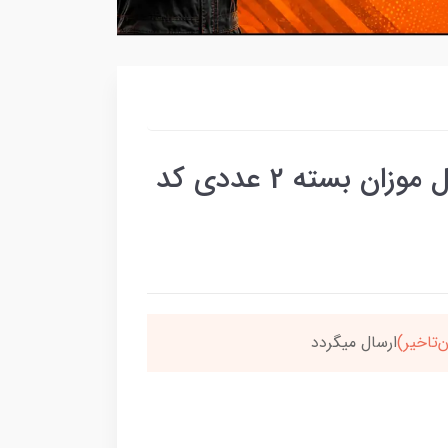
پروتکشن موتورسیکلت مدل موزان بسته 2 عددی کد
‌تاخیر)
ارسال میگردد
خر