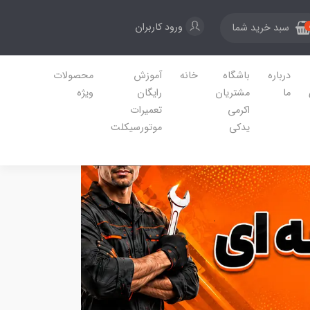
ورود کاربران
سبد خرید شما
درباره
باشگاه
خانه
آموزش
محصولات
ما
مشتریان
رایگان
ویژه
اکرمی
تعمیرات
یدکی
موتورسیکلت