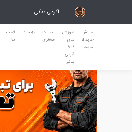
اکرمی یدکی
آموزش
آموزش
رضایت
تزیینات
لامپ
خرید از
های
مشتری
ها
سایت
VIP
اکرمی
یدکی