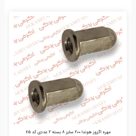
مهره اگزوز هوندا 200 سایز 8 بسته 2 عددی کد 65