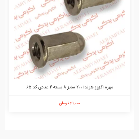
مهره اگزوز هوندا 200 سایز 8 بسته 2 عددی کد 65
61,000 تومان