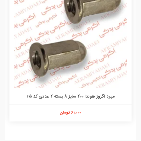
مهره اگزوز هوندا 200 سایز 8 بسته 2 عددی کد 65
61,000 تومان