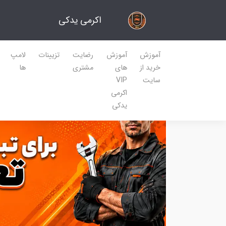
اکرمی یدکی
آموزش
آموزش
رضایت
تزیینات
لامپ
خرید از
های
مشتری
ها
سایت
VIP
اکرمی
یدکی