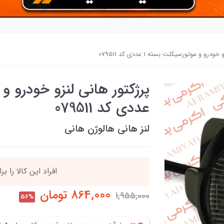
رو و موتورسیکلت بسته 1 عددی کد 079511
عددی کد 079511
لنز هانی هالوژن هانی
افراد‌ این کالا را ب
864,000
تومان
1,955,000
56%