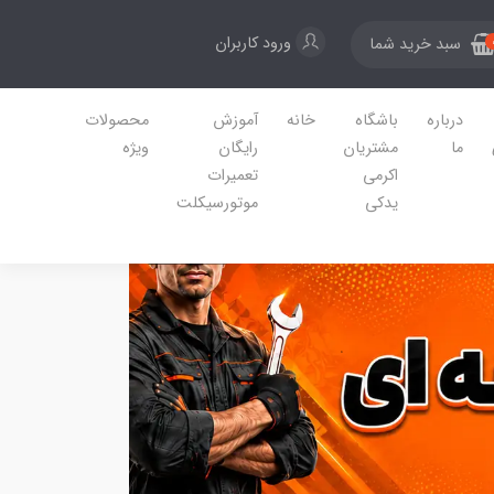
ورود کاربران
سبد خرید شما
درباره
باشگاه
خانه
آموزش
محصولات
ما
مشتریان
رایگان
ویژه
اکرمی
تعمیرات
یدکی
موتورسیکلت