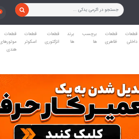
0
قطعات
قطعات
برچسب
برند
قطعات
قطعات
قطعات
داخلی
ظاهری
ها
ها
انژکتوری
اسکوتر
موتورهای
هندی