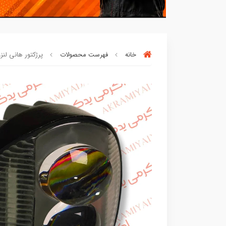
خانه
فهرست محصولات
پرژکتور هانی لنزو خود
بهترین قیمت در
30 روز
گذشته