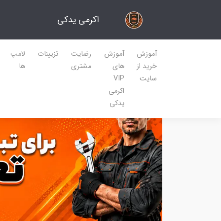
اکرمی یدکی
آموزش
آموزش
رضایت
تزیینات
لامپ
خرید از
های
مشتری
ها
سایت
VIP
اکرمی
یدکی