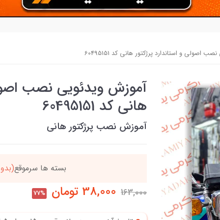
 اصولی و استاندارد پرژکتور هانی کد 60495151
آموزش ویدئویی نصب اصولی 
هانی کد 60495151
آموزش نصب پرژکتور هانی
ن
بسته ها سرموقع
(بدون
38,000
تومان
163,000
77%