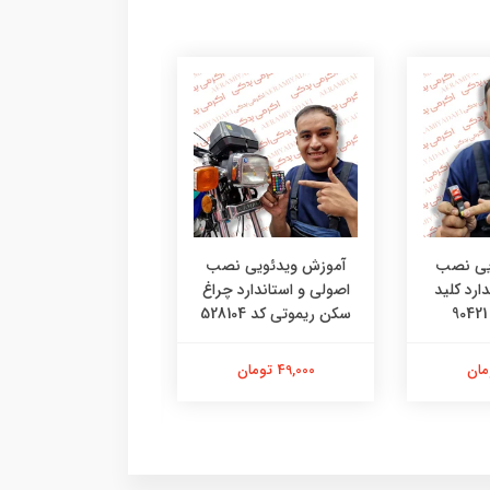
یی نصب
آموزش ویدئویی نصب
آموزش ویدئویی ن
ارد کلید
اصولی و استاندارد چراغ
اصولی و استاندارد 
سکن ریموتی کد 528104
کیلومتر خط دار
(کاربراتوری) کد 645811
49,000 تومان
42,000 تومان