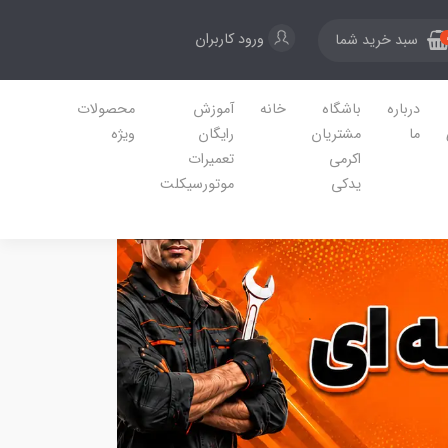
ورود کاربران
سبد خرید شما
درباره
باشگاه
خانه
آموزش
محصولات
ما
مشتریان
رایگان
ویژه
اکرمی
تعمیرات
یدکی
موتورسیکلت