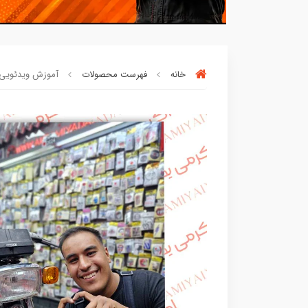
خانه
فهرست محصولات
آموزش ویدئویی نصب
90٪ خریداران
،از این محصول راضی بود