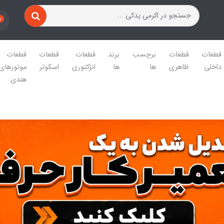
0
قطعات
قطعات
برچسب
برند
قطعات
قطعات
قطعات
داخلی
ظاهری
ها
ها
انژکتوری
اسکوتر
موتورهای
هندی