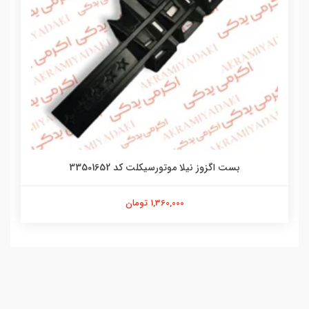
بست اگزوز نیلا موتورسیکلت کد 33501652
1,360,000 تومان