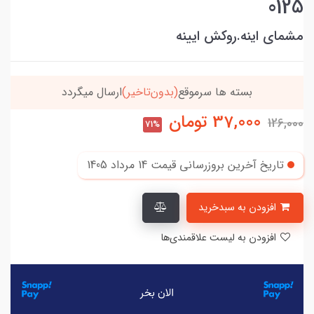
0125
مشمای اینه.روکش ایینه
خریدتو به
5میلیون
برسون،ارسالت‌رایگانه
37,000
تومان
126,000
71%
تاریخ آخرین بروزرسانی قیمت
14 مرداد 1405
افزودن به سبدخرید
افزودن به لیست علاقمندی‌ها