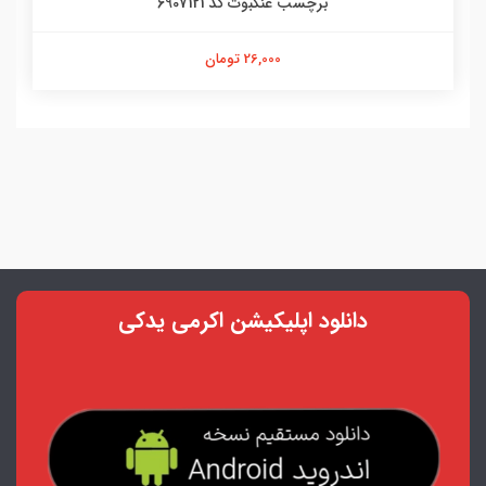
برچسب عنکبوت کد 6907121
26,000 تومان
دانلود اپلیکیشن اکرمی یدکی