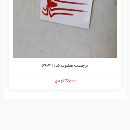
برچسب عنکبوت کد 6907121
26,000 تومان