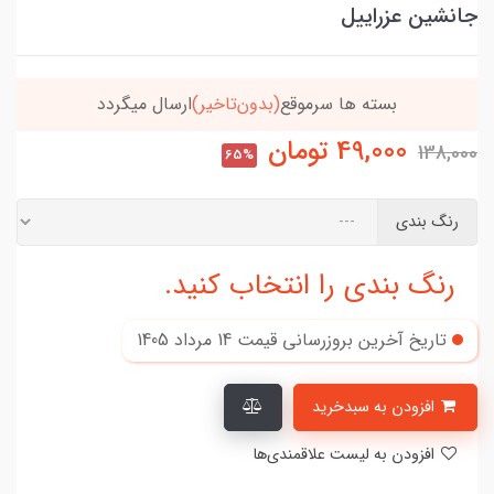
جانشین عزراییل
د
خریدتو به
5میلیون
برسون،ارسالت‌رایگانه
49,000
تومان
138,000
65%
رنگ بندی
رنگ بندی را انتخاب کنید.
تاریخ آخرین بروزرسانی قیمت
14 مرداد 1405
افزودن به سبدخرید
افزودن به لیست علاقمندی‌ها