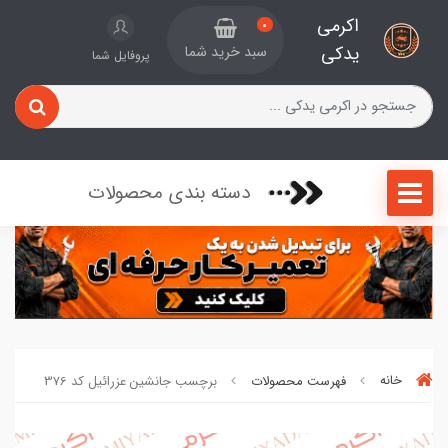
اکرمی
0
یدکی
سبد خرید شما
پروفایل شما
دسته بندی محصولات
خانه
فهرست محصولات
برچسب جانشین عزرائیل کد 376