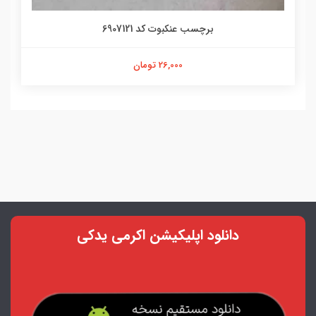
برچسب عنکبوت کد 6907121
26,000 تومان
دانلود اپلیکیشن اکرمی یدکی