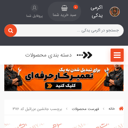
اکرمی
0
یدکی
سبد خرید شما
پروفایل شما
دسته بندی محصولات
خانه
فهرست محصولات
برچسب جانشین عزرائیل کد 376