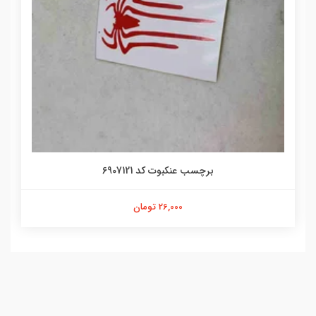
برچسب عنکبوت کد 6907121
26,000 تومان