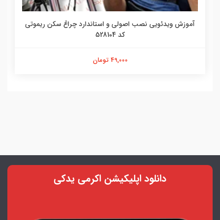
آموزش ویدئویی نصب اصولی و استاندارد چراغ سکن ریموتی
کد 528104
49,000 تومان
دانلود اپلیکیشن اکرمی یدکی