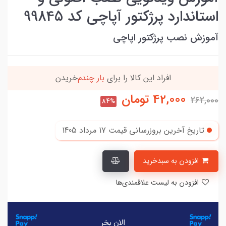
استاندارد پرژکتور آپاچی کد 99845
آموزش نصب پرژکتور اپاچی
دن
90٪ خریداران
،از این محصول راضی بودن
42,000
تومان
262,000
84%
تاریخ آخرین بروزرسانی قیمت
17 مرداد 1405
افزودن به سبدخرید
افزودن به لیست علاقمندی‌ها