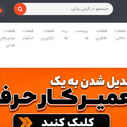
0
قطعات
قطعات
برچسب
برند
قطعات
قطعات
قطعات
داخلی
ظاهری
ها
ها
انژکتوری
اسکوتر
موتورهای
هندی