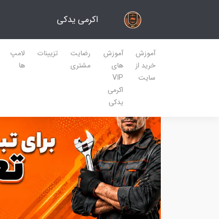
اکرمی یدکی
آموزش
آموزش
رضایت
تزیینات
لامپ
خرید از
های
مشتری
ها
سایت
VIP
اکرمی
یدکی