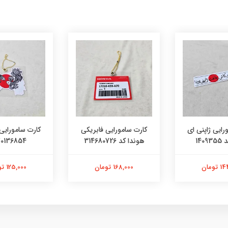
رایی فابریکی
کارت سامورایی ژاپنی کد
کارت سامورایی 
314
4570136854
8423658
تومان
125,000 تومان
125,000 تومان