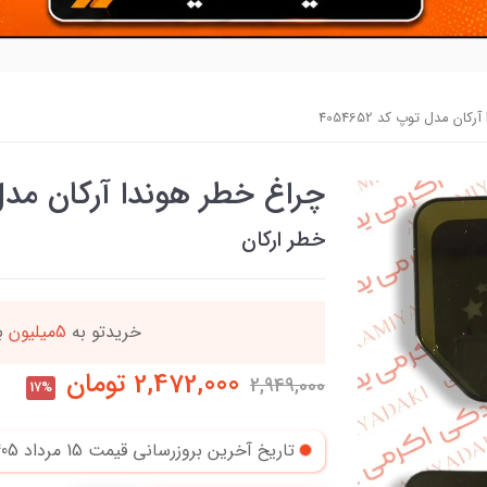
ان مدل توپ کد 4054652
چراغ خطر هوندا آرکان مدل توپ
خطر ارکان
دد
خریدتو به
5میلیون
بر
2,472,000
تومان
2,949,000
17%
تاریخ آخرین بروزرسانی قیمت
15 مرداد 1405