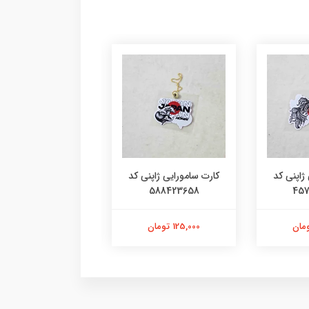
ژاپنی کد
کارت سامورایی کد
کارت سامورایی ک
۱۲۶۳۰۴۷۷۲۳
4780936515
58
103,000 تومان
125,000 تومان