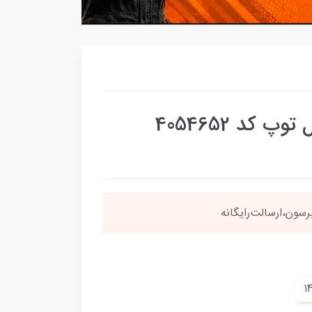
 کد 4054652
سون،ارسالت‌رایگانه