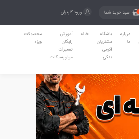
ورود کاربران
سبد خرید شما
درباره
باشگاه
خانه
آموزش
محصولات
ما
مشتریان
رایگان
ویژه
اکرمی
تعمیرات
یدکی
موتورسیکلت