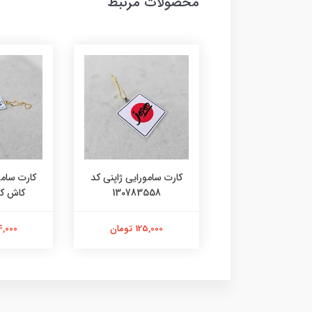
محصولات مرتبط
 سامورایی ژاپنی کد
کارت سامورایی ژاپنی ای
کارت سامو
130783558
کاش کد 1409355
هوندا کد 680726
125,000 تومان
144,000 تومان
168,000 