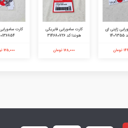
رایی ژاپنی ای
کارت سامورایی فابریکی
کارت سامورایی 
140
هوندا کد 314680726
0136854
تومان
168,000 تومان
125,000 تومان