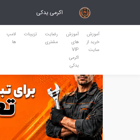
اکرمی یدکی
آموزش
آموزش
رضایت
تزیینات
لامپ
خرید از
های
مشتری
ها
سایت
VIP
اکرمی
یدکی