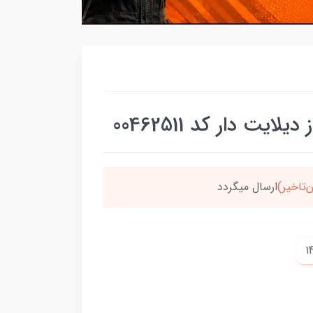
ت دار کد 00462511
سون،ارسالت‌رایگانه