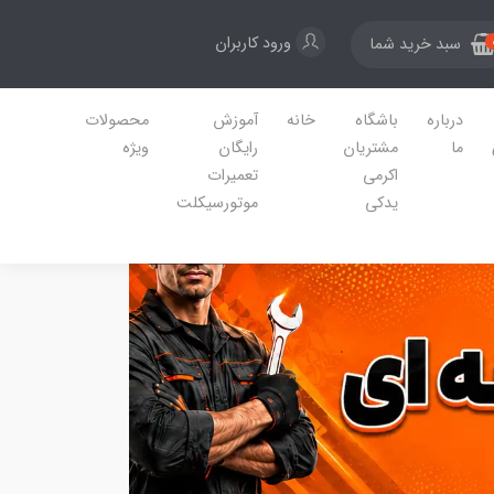
ورود کاربران
سبد خرید شما
درباره
باشگاه
خانه
آموزش
محصولات
ما
مشتریان
رایگان
ویژه
اکرمی
تعمیرات
یدکی
موتورسیکلت