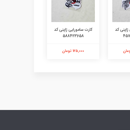
ژاپنی کد
کارت سامورایی ژاپنی کد
کارت سامورایی ک
4780936515
588423658
457
125,000 تومان
103,000 تومان