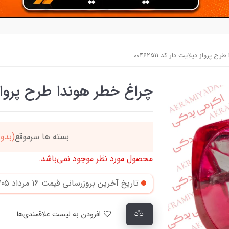
 پرواز دیلایت دار کد 00462511
چراغ خطر هوندا طرح پرواز دیلای
دد
خریدتو به
5میلیون
بر
محصول مورد نظر موجود نمی‌باشد.
تاریخ آخرین بروزرسانی قیمت
16 مرداد 1405
افزودن به لیست علاقمندی‌ها