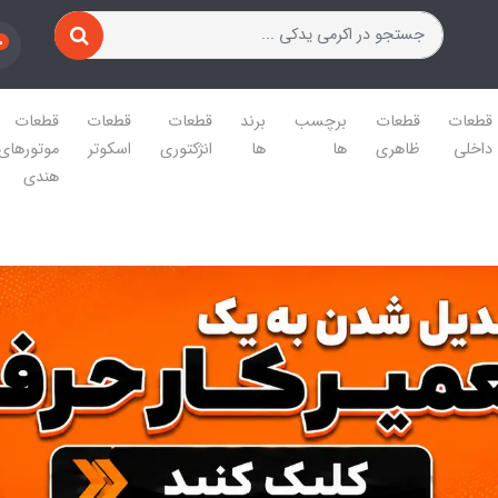
0
قطعات
قطعات
برچسب
برند
قطعات
قطعات
قطعات
داخلی
ظاهری
ها
ها
انژکتوری
اسکوتر
موتورهای
هندی