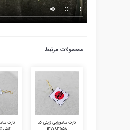
محصولات مرتبط
 سامورایی ژاپنی کد
کارت سامورایی ژاپنی کد
کارت سامو
10786985
130783558
کاش کد 9355