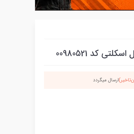
تی کد 00980521
سون،ارسالت‌رایگانه