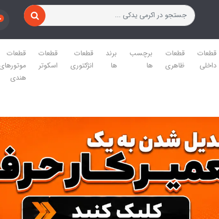
0
قطعات
قطعات
برچسب
برند
قطعات
قطعات
قطعات
داخلی
ظاهری
ها
ها
انژکتوری
اسکوتر
موتورهای
هندی