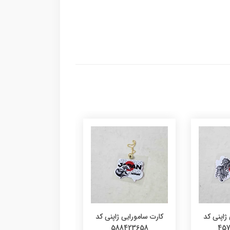
ژاپنی کد
کارت سامورایی ژاپنی کد
کارت سامورایی ک
4780936515
588423658
457