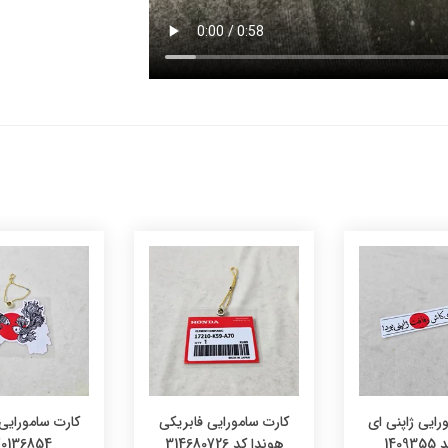
رایی ژاپنی ای
کارت سامورایی فابریکی
کارت سامورایی 
140
هوندا کد 314680726
0136854