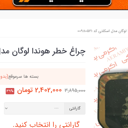
ان مدل اسکلتی کد 00980521
چراغ خطر هوندا لوگان مدل اسکل
دد
خریدتو به
5میلیون
بر
2,402,000
تومان
3,895,000
39%
گارانتی
گارانتی را انتخاب کنید.