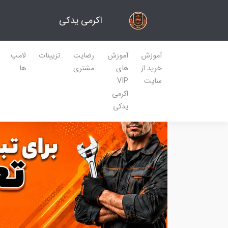
اکرمی یدکی
آموزش
آموزش
رضایت
تزیینات
لامپ
خرید از
های
مشتری
ها
سایت
VIP
اکرمی
یدکی