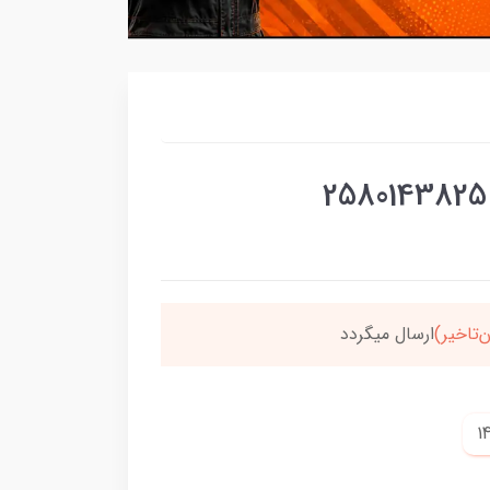
سون،ارسالت‌رایگانه