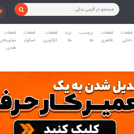
0
قطعات
قطعات
برچسب
برند
قطعات
قطعات
قطعات
داخلی
ظاهری
ها
ها
انژکتوری
اسکوتر
موتورهای
هندی