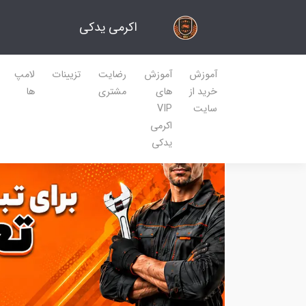
اکرمی یدکی
آموزش
آموزش
رضایت
تزیینات
لامپ
خرید از
های
مشتری
ها
سایت
VIP
اکرمی
یدکی