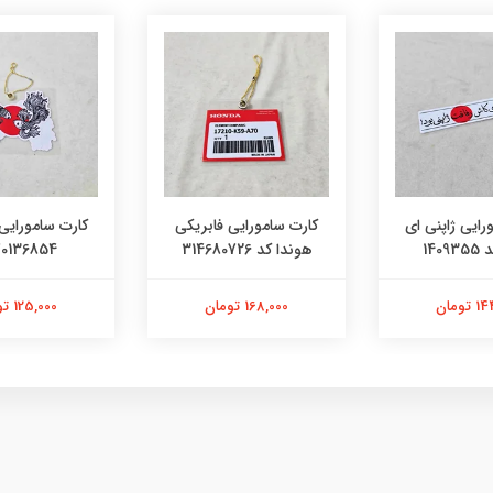
رایی ژاپنی ای
کارت سامورایی فابریکی
کارت سامورایی 
140
هوندا کد 314680726
0136854
تومان
168,000 تومان
125,000 تومان