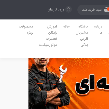
ورود کاربران
سبد خرید شما
درباره
باشگاه
خانه
آموزش
محصولات
ما
مشتریان
رایگان
ویژه
اکرمی
تعمیرات
یدکی
موتورسیکلت