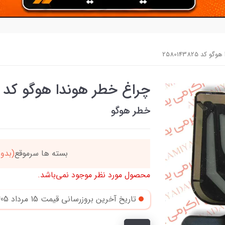
د 2580143825
چراغ خطر هوندا هوگو کد 2580143825
خطر هوگو
دد
خریدتو به
5میلیون
بر
محصول مورد نظر موجود نمی‌باشد.
تاریخ آخرین بروزرسانی قیمت
15 مرداد 1405