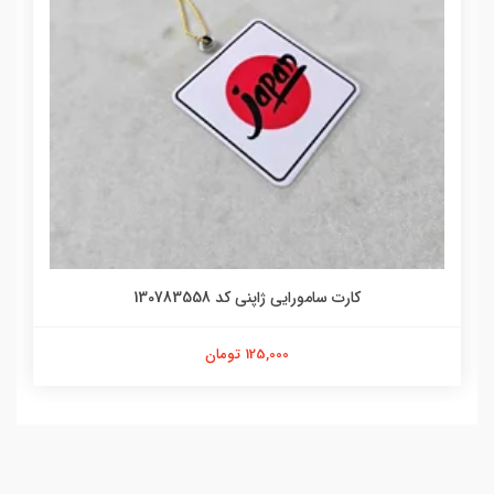
کارت سامورایی ژاپنی کد 130783558
125,000 تومان