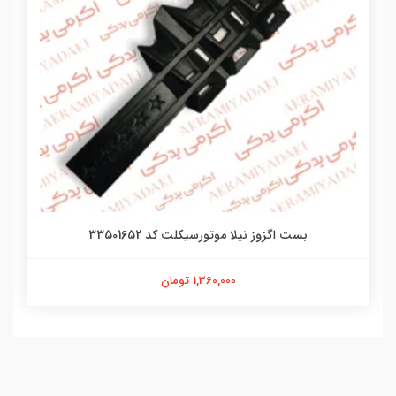
بست اگزوز نیلا موتورسیکلت کد 33501652
1,360,000 تومان