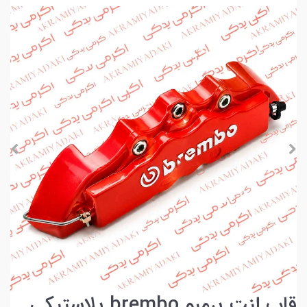
قاب لنت برمبو brembo پلاستیکی