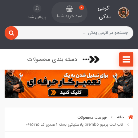
اکرمی
0
یدکی
سبد خرید شما
پروفایل شما
دسته بندی محصولات
خانه
فهرست محصولات
قاب لنت برمبو brembo پلاستیکی بسته 1 عددی کد 0615215