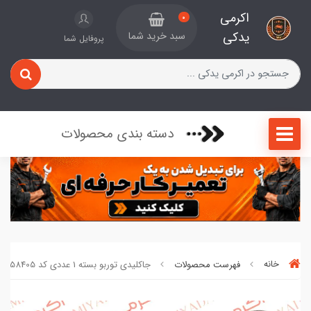
اکرمی
0
یدکی
سبد خرید شما
پروفایل شما
دسته بندی محصولات
خانه
فهرست محصولات
جاکلیدی توربو بسته 1 عددی کد 00558405