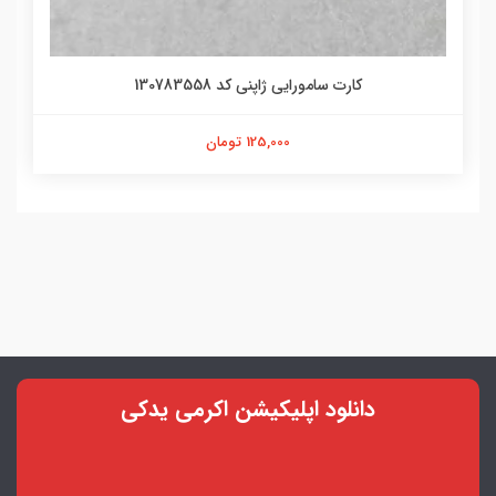
کارت سامورایی ژاپنی کد 130783558
125,000 تومان
دانلود اپلیکیشن اکرمی یدکی