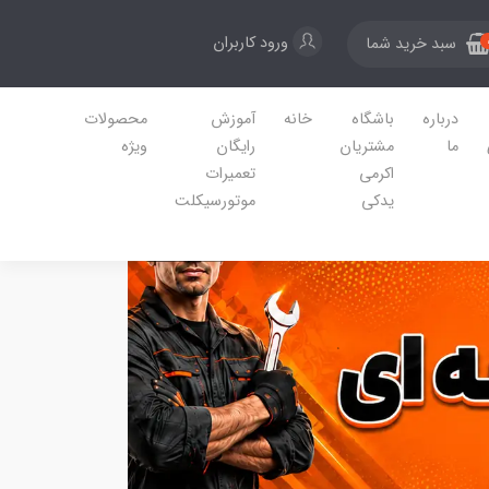
ورود کاربران
سبد خرید شما
درباره
باشگاه
خانه
آموزش
محصولات
ما
مشتریان
رایگان
ویژه
اکرمی
تعمیرات
یدکی
موتورسیکلت