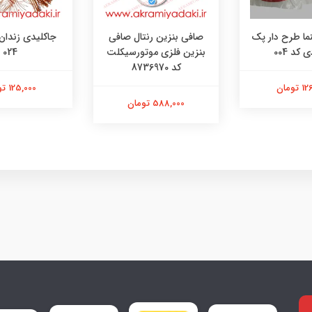
نما طرح دار پک
صافی بنزین رنتال صافی
جاکلیدی زندان
بنزین فلزی موتورسیکلت
024
کد 8736970
تومان
125,000 تومان
588,000 تومان