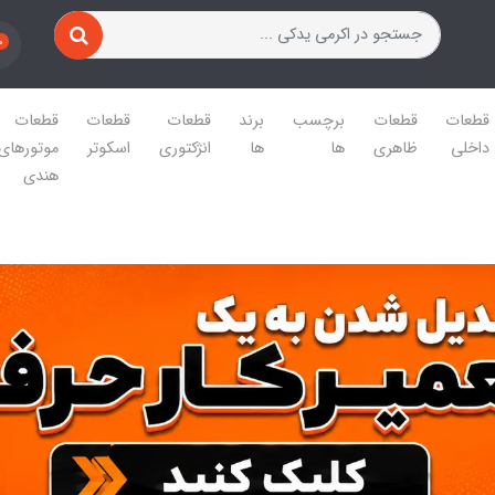
0
قطعات
قطعات
برچسب
برند
قطعات
قطعات
قطعات
داخلی
ظاهری
ها
ها
انژکتوری
اسکوتر
موتورهای
هندی