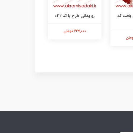
 بافت کد
رو پدالی طرح پا کد 032
چراغ استوپ فلش ز
409995
227,000 تومان
265,000 تومان