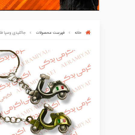
خانه
فهرست محصولات
جاکلیدی وسپا فلزی بسته 1 
90٪ خریداران
،از این محصول راضی بود