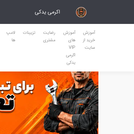
اکرمی یدکی
آموزش
آموزش
رضایت
تزیینات
لامپ
خرید از
های
مشتری
ها
سایت
VIP
اکرمی
یدکی