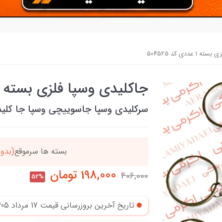
عددی کد 504525
جاکلیدی وسپا فلزی بسته 1 عددی کد 504525
سرکلیدی وسپا جاسوییچی وسپا جا کلی
ن
بسته ها سرموقع
(بدون
198,000
تومان
406,000
52%
تاریخ آخرین بروزرسانی قیمت
17 مرداد 1405