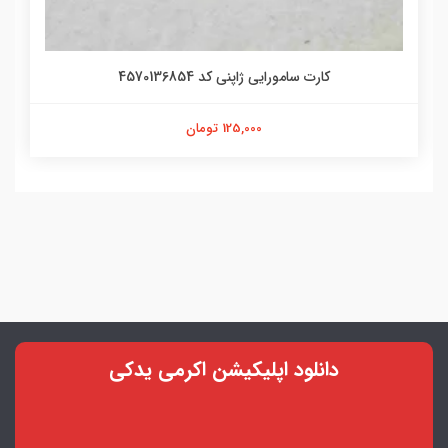
کارت سامورایی ژاپنی کد 4570136854
125,000 تومان
دانلود اپلیکیشن اکرمی یدکی