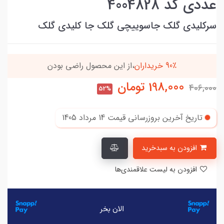
عددی کد 4004828
سرکلیدی گلک جاسوییچی گلک جا کلیدی گلک
90٪ خریداران
،از این محصول راضی بودن
198,000
تومان
406,000
52%
تاریخ آخرین بروزرسانی قیمت
14 مرداد 1405
افزودن به سبدخرید
افزودن به لیست علاقمندی‌ها