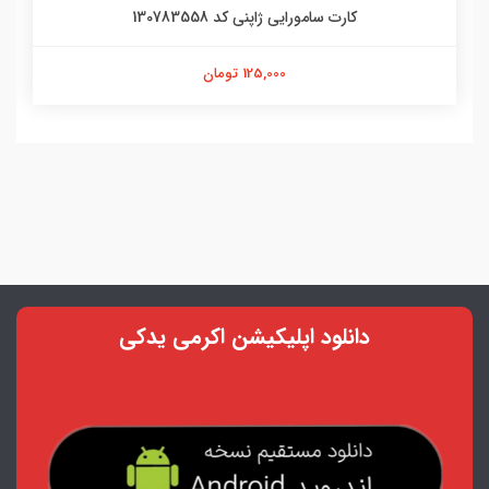
کارت سامورایی ژاپنی کد 130783558
125,000 تومان
دانلود اپلیکیشن اکرمی یدکی