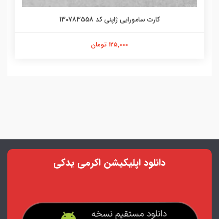
کارت سامورایی ژاپنی کد 130783558
125,000 تومان
دانلود اپلیکیشن اکرمی یدکی