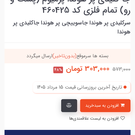
رو) تمام فلزی کد 460425
سرکلیدی پر هوندا جاسوییچی پر هوندا جاکلیدی پر
هوندا
یگردد
خریدتو به
5میلیون
برسون،ارسالت‌رایگانه
303,000
تومان
573,000
48%
تاریخ آخرین بروزرسانی قیمت
15 مرداد 1405
افزودن به سبدخرید
افزودن به لیست علاقمندی‌ها