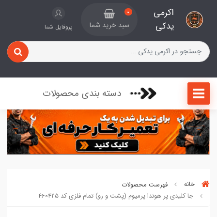
اکرمی
0
یدکی
سبد خرید شما
پروفایل شما
دسته بندی محصولات
خانه
فهرست محصولات
جا کلیدی پر هوندا پرمیوم (پشت و رو) تمام فلزی کد 460425