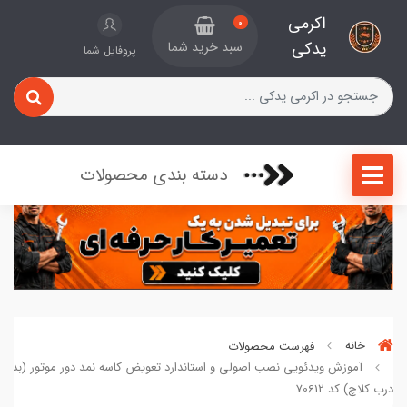
اکرمی
0
یدکی
سبد خرید شما
پروفایل شما
دسته بندی محصولات
خانه
فهرست محصولات
آموزش ویدئویی نصب اصولی و استاندارد تعویض کاسه نمد دور موتور (بدون 
درب کلاچ) کد 70612