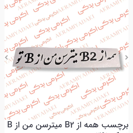
برچسب همه از B2 میترسن من از B