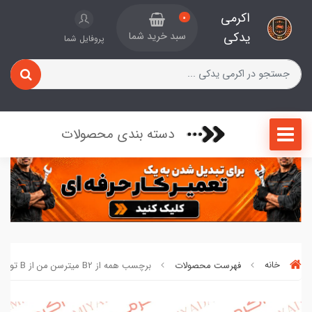
اکرمی
0
یدکی
سبد خرید شما
پروفایل شما
دسته بندی محصولات
خانه
فهرست محصولات
برچسب همه از B2 میترسن من از B تو کد 391