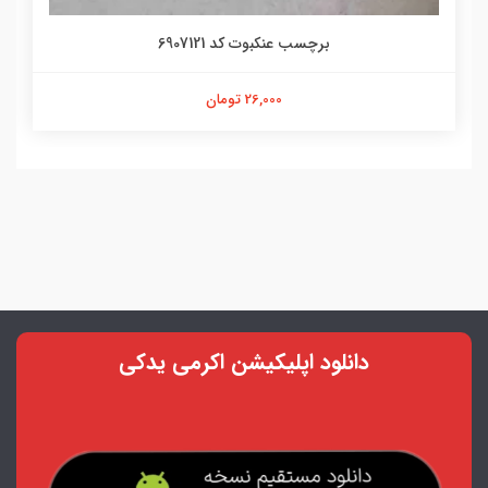
برچسب عنکبوت کد 6907121
26,000 تومان
دانلود اپلیکیشن اکرمی یدکی