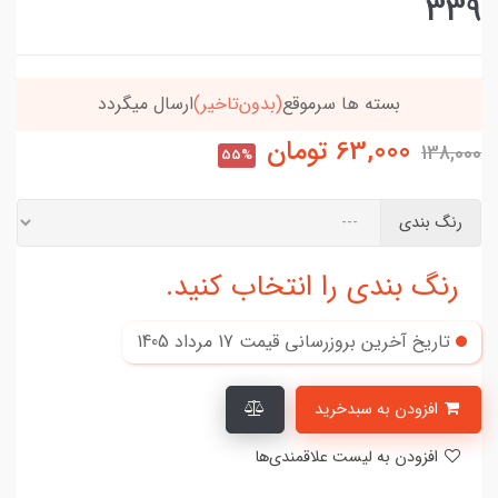
339
یگردد
خریدتو به
5میلیون
برسون،ارسالت‌رایگانه
63,000
تومان
138,000
55%
رنگ بندی
رنگ بندی را انتخاب کنید.
تاریخ آخرین بروزرسانی قیمت
17 مرداد 1405
افزودن به سبدخرید
افزودن به لیست علاقمندی‌ها