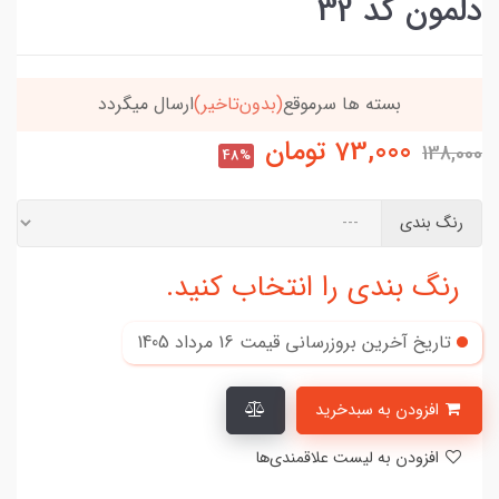
دلمون کد 32
تاخیر)
ارسال میگردد
خریدتو به
5میلیون
برسون،ارسا
73,000
تومان
138,000
48%
رنگ بندی
رنگ بندی را انتخاب کنید.
تاریخ آخرین بروزرسانی قیمت
16 مرداد 1405
افزودن به سبدخرید
افزودن به لیست علاقمندی‌ها