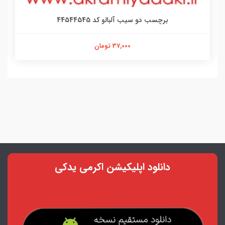
برچسب دو سیب آلبالو کد 44544545
37,000 تومان
دانلود اپلیکیشن اکرمی یدکی